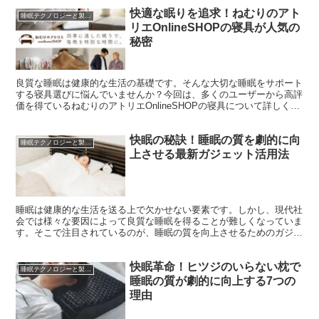
快適な眠りを追求！ねむりのアト
睡眠テクノロジーと製品レビュー
リエOnlineSHOPの寝具が人気の
秘密
良質な睡眠は健康的な生活の基礎です。そんな大切な睡眠をサポート
する寝具選びに悩んでいませんか？今回は、多くのユーザーから高評
価を得ているねむりのアトリエOnlineSHOPの寝具について詳しくご
紹介します。快適な眠りを手に入れるヒントがきっ...
快眠の秘訣！睡眠の質を劇的に向
睡眠テクノロジーと製品レビュー
上させる最新ガジェット活用法
睡眠は健康的な生活を送る上で欠かせない要素です。しかし、現代社
会では様々な要因によって良質な睡眠を得ることが難しくなっていま
す。そこで注目されているのが、睡眠の質を向上させるためのガジェ
ットです。この記事では、快眠をサポートする最新のテクノ...
快眠革命！ヒツジのいらない枕で
睡眠テクノロジーと製品レビュー
睡眠の質が劇的に向上する7つの
理由