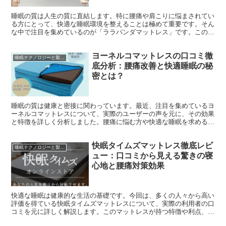
睡眠の質は人生の質に直結します。特に腰痛や肩こりに悩まされてい
る方にとって、快適な睡眠環境を整えることは極めて重要です。そん
な中で注目を集めているのが「ララパンダマットレス」です。このマ
ットレスがなぜ多くの人々から支持されているのか、その秘...
ヨーネルコマットレスの口コミ徹
睡眠テクノロジーと製品レビュー
底分析：腰痛改善と快適睡眠の秘
密とは？
睡眠の質は健康と密接に関わっています。最近、注目を集めているヨ
ーネルコマットレスについて、実際のユーザーの声を元に、その効果
と特徴を詳しく分析しました。腰痛に悩む方や快適な睡眠を求める方
必見の情報をお届けします。 本格高反発マットレス試すな...
快眠タイムズマットレス徹底レビ
睡眠テクノロジーと製品レビュー
ュー：口コミから見える驚きの寝
心地と腰痛対策効果
快適な睡眠は健康的な生活の基礎です。今回は、多くの人々から高い
評価を得ている快眠タイムズマットレスについて、実際の利用者の口
コミを元に詳しく解説します。このマットレスが持つ特徴や利点、そ
して気をつけるべき点まで、睡眠の質を向上させたい方必見...